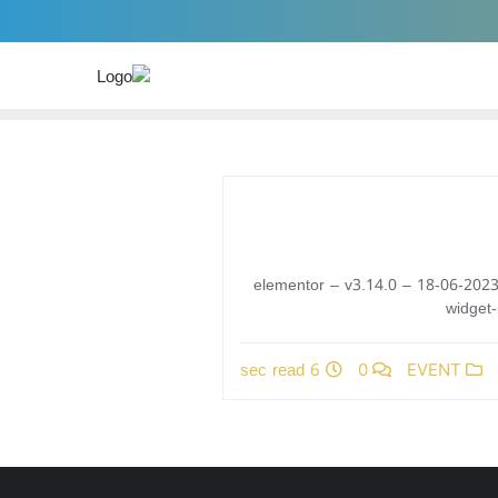
/*! elementor – v3.14.0 – 18-06-20
widget-
6 sec read
0
EVENT