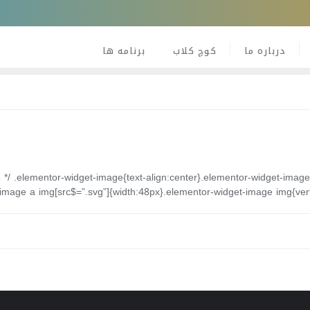
درباره ما
کوچ کلاب
برنامه ها
23 */ .elementor-widget-image{text-align:center}.elementor-widget-image
image a img[src$=”.svg”]{width:48px}.elementor-widget-image img{vertic